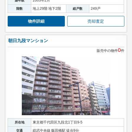
2003年2月
築年数
地上29階 地下2階
249戸
階数
総戸数
物件詳細
売却査定
朝日九段マンション
0
販売中の物件
件
東京都千代田区九段北1丁目9-5
所在地
総武中央線 飯田橋駅 徒歩9分
交通