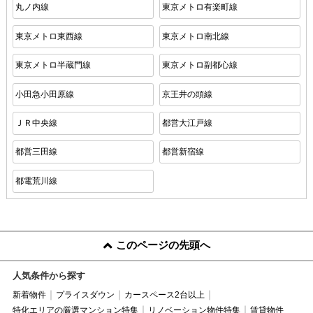
丸ノ内線
東京メトロ有楽町線
東京メトロ東西線
東京メトロ南北線
東京メトロ半蔵門線
東京メトロ副都心線
小田急小田原線
京王井の頭線
ＪＲ中央線
都営大江戸線
都営三田線
都営新宿線
都電荒川線
このページの先頭へ
人気条件から探す
新着物件
プライスダウン
カースペース2台以上
特化エリアの厳選マンション特集
リノベーション物件特集
賃貸物件