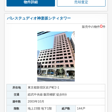
物件詳細
売却査定
パレステュディオ神楽坂シティタワー
0
販売中の物件
件
東京都新宿区岩戸町2-1
所在地
総武中央線 飯田橋駅 徒歩8分
交通
2003年10月
築年数
地上15階 地下1階
144戸
階数
総戸数