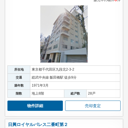
販売中の物件
件
東京都千代田区九段北2-3-2
所在地
総武中央線 飯田橋駅 徒歩9分
交通
1971年3月
築年数
地上8階
28戸
階数
総戸数
物件詳細
売却査定
日興ロイヤルパレス二番町第２