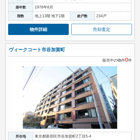
1978年8月
築年数
地上13階 地下1階
234戸
階数
総戸数
物件詳細
売却査定
ヴィークコート市谷加賀町
0
販売中の物件
件
東京都新宿区市谷加賀町2丁目5-4
所在地