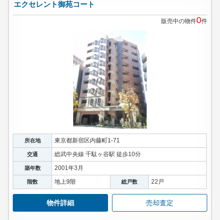
エクセレント御苑コート
0
販売中の物件
件
東京都新宿区内藤町1-71
所在地
総武中央線 千駄ヶ谷駅 徒歩10分
交通
2001年3月
築年数
地上9階
22戸
階数
総戸数
物件詳細
売却査定