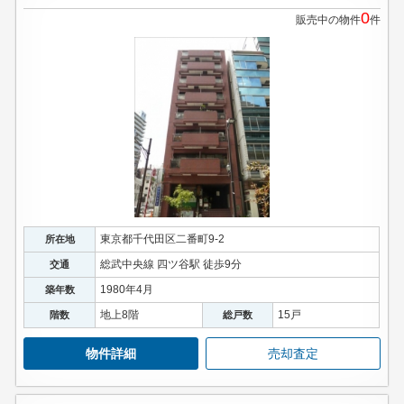
0
販売中の物件
件
東京都千代田区二番町9-2
所在地
総武中央線 四ツ谷駅 徒歩9分
交通
1980年4月
築年数
地上8階
15戸
階数
総戸数
物件詳細
売却査定