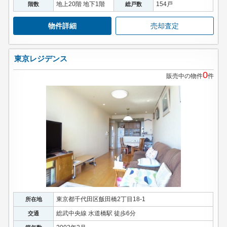
地上20階 地下1階
154戸
階数
総戸数
物件詳細
売却査定
東京レジデンス
0
販売中の物件
件
東京都千代田区飯田橋2丁目18-1
所在地
総武中央線 水道橋駅 徒歩6分
交通