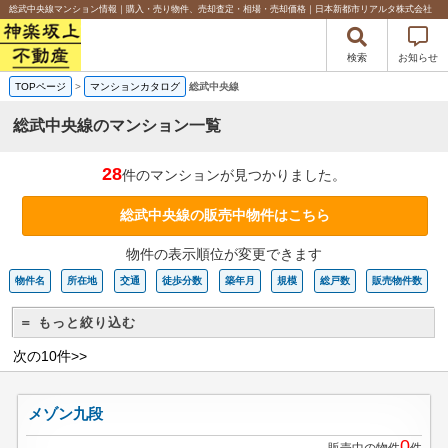
総武中央線マンション情報｜購入・売り物件、売却査定・相場・売却価格｜日本新都市リアルタ株式会社
検索
お知らせ
TOPページ
>
マンションカタログ
総武中央線
総武中央線のマンション一覧
28
件のマンションが見つかりました。
総武中央線の販売中物件はこちら
物件の表示順位が変更できます
物件名
所在地
交通
徒歩分数
築年月
規模
総戸数
販売物件数
＝ もっと絞り込む
次の10件>>
メゾン九段
0