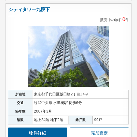
シティタワー九段下
0
販売中の物件
件
東京都千代田区飯田橋2丁目17-9
所在地
総武中央線 水道橋駅 徒歩6分
交通
2007年3月
築年数
地上24階 地下2階
99戸
階数
総戸数
物件詳細
売却査定