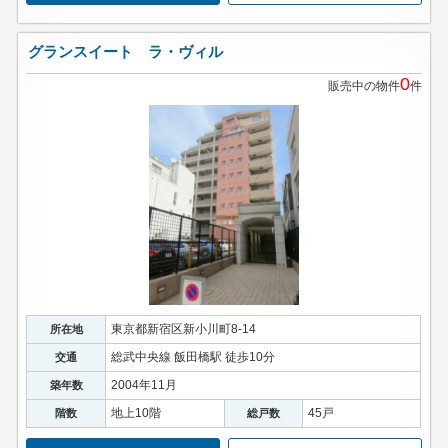
グランスイート ラ・ヴィル
0
販売中の物件
件
東京都新宿区新小川町8-14
所在地
総武中央線 飯田橋駅 徒歩10分
交通
2004年11月
築年数
地上10階
45戸
階数
総戸数