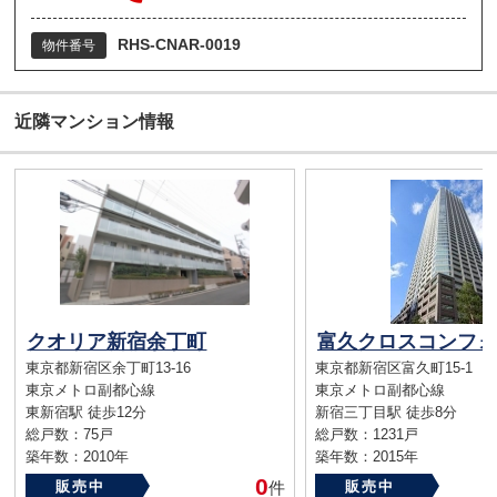
RHS-CNAR-0019
物件番号
近隣マンション情報
クオリア新宿余丁町
東京都新宿区余丁町13-16
東京都新宿区富久町15-1
東京メトロ副都心線
東京メトロ副都心線
東新宿駅 徒歩12分
新宿三丁目駅 徒歩8分
総戸数：75戸
総戸数：1231戸
築年数：2010年
築年数：2015年
0
販売中
件
販売中