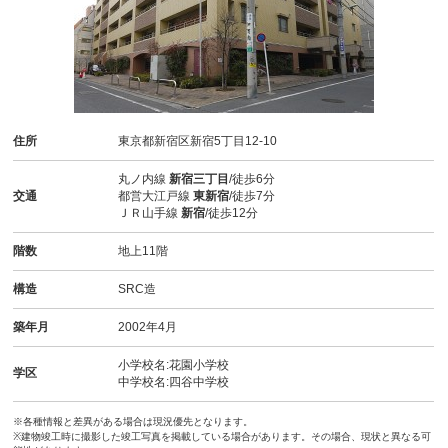
住所
東京都新宿区新宿5丁目12-10
丸ノ内線
新宿三丁目
/徒歩6分
交通
都営大江戸線
東新宿
/徒歩7分
ＪＲ山手線
新宿
/徒歩12分
階数
地上11階
構造
SRC造
築年月
2002年4月
小学校名:花園小学校
学区
中学校名:四谷中学校
※各種情報と差異がある場合は現況優先となります。
※建物竣工時に撮影した竣工写真を掲載している場合があります。その場合、現状と異なる可