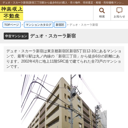
デュオ・スカーラ新宿(新宿三丁目駅から徒歩6分)の購入・売り物件、売却査定・相場・売却価格マンション情報｜日本新都市リアルタ株式会社
検索
お知らせ
TOPページ
>
マンションカタログ
新宿区
>
デュオ・スカーラ新宿
デュオ・スカーラ新宿
中古マンション
デュオ・スカーラ新宿は東京都新宿区新宿5丁目12-10にあるマンショ
ンで、最寄り駅は丸ノ内線の「新宿三丁目」から徒歩6分の距離にあ
ります。2002年4月に地上11階SRC造で建てられた全73戸のマンショ
ンです。