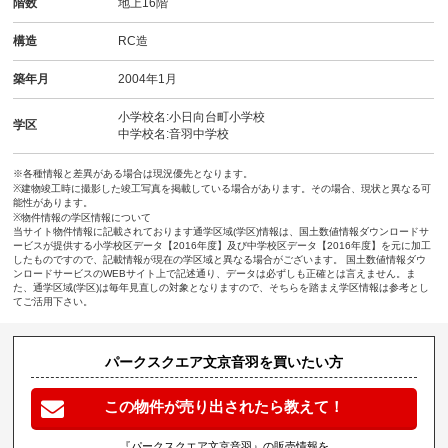
階数
地上16階
構造
RC造
築年月
2004年1月
小学校名:小日向台町小学校
学区
中学校名:音羽中学校
※各種情報と差異がある場合は現況優先となります。
※建物竣工時に撮影した竣工写真を掲載している場合があります。その場合、現状と異なる可
能性があります。
※物件情報の学区情報について
当サイト物件情報に記載されております通学区域(学区)情報は、国土数値情報ダウンロードサ
ービスが提供する小学校区データ【2016年度】及び中学校区データ【2016年度】を元に加工
したものですので、記載情報が現在の学区域と異なる場合がございます。 国土数値情報ダウ
ンロードサービスのWEBサイト上で記述通り、データは必ずしも正確とは言えません。ま
た、通学区域(学区)は毎年見直しの対象となりますので、そちらを踏まえ学区情報は参考とし
てご活用下さい。
パークスクエア文京音羽を買いたい方
この物件が売り出されたら教えて！
『パークスクエア文京音羽』の販売情報を