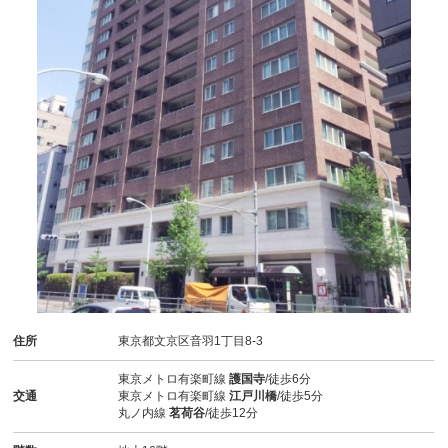
住所
東京都文京区音羽1丁目8-3
東京メトロ有楽町線
護国寺
/徒歩6分
交通
東京メトロ有楽町線
江戸川橋
/徒歩5分
丸ノ内線
茗荷谷
/徒歩12分