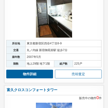
東京都新宿区四谷4丁目8-9
所在地
丸ノ内線 新宿御苑前駅 徒歩7分
交通
2007年5月
築年数
地上29階 地下1階
225戸
階数
総戸数
物件詳細
売却査定
富久クロスコンフォートタワー
0
販売中の物件
件