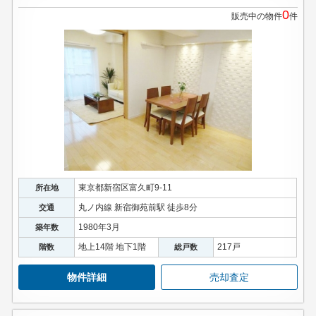
0
販売中の物件
件
東京都新宿区富久町9-11
所在地
丸ノ内線 新宿御苑前駅 徒歩8分
交通
1980年3月
築年数
地上14階 地下1階
217戸
階数
総戸数
物件詳細
売却査定