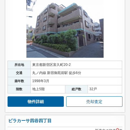
東京都新宿区富久町20-2
所在地
丸ノ内線 新宿御苑前駅 徒歩6分
交通
1998年3月
築年数
地上5階
32戸
階数
総戸数
物件詳細
売却査定
ビラカーサ四谷四丁目
0