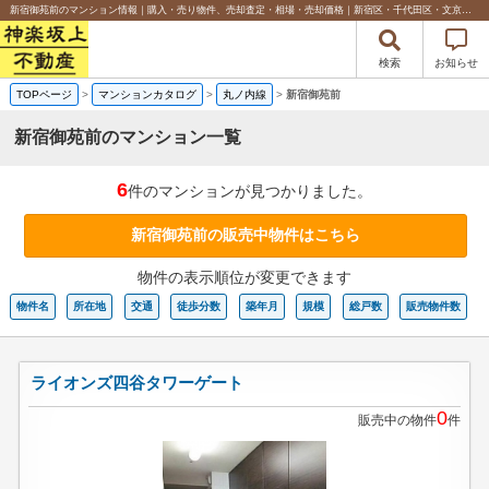
新宿御苑前のマンション情報｜購入・売り物件、売却査定・相場・売却価格｜新宿区・千代田区・文京区の不動産のことなら神楽坂上不動産
検索
お知らせ
TOPページ
>
マンションカタログ
>
丸ノ内線
>
新宿御苑前
新宿御苑前のマンション一覧
6
件のマンションが見つかりました。
新宿御苑前の販売中物件はこちら
物件の表示順位が変更できます
物件名
所在地
交通
徒歩分数
築年月
規模
総戸数
販売物件数
ライオンズ四谷タワーゲート
0
販売中の物件
件