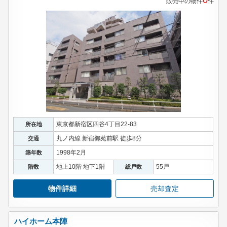
販売中の物件
件
東京都新宿区四谷4丁目22-83
所在地
丸ノ内線 新宿御苑前駅 徒歩8分
交通
1998年2月
築年数
地上10階 地下1階
55戸
階数
総戸数
物件詳細
売却査定
ハイホーム本陣