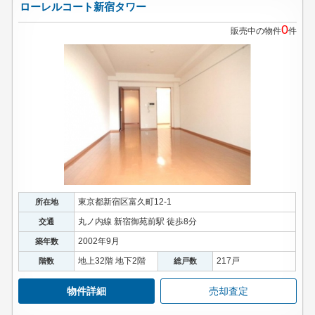
ローレルコート新宿タワー
0
販売中の物件
件
東京都新宿区富久町12-1
所在地
丸ノ内線 新宿御苑前駅 徒歩8分
交通
2002年9月
築年数
地上32階 地下2階
217戸
階数
総戸数
物件詳細
売却査定