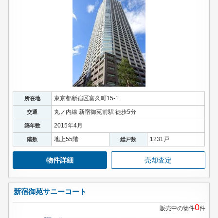
東京都新宿区富久町15-1
所在地
丸ノ内線 新宿御苑前駅 徒歩5分
交通
2015年4月
築年数
地上55階
1231戸
階数
総戸数
物件詳細
売却査定
新宿御苑サニーコート
0
販売中の物件
件