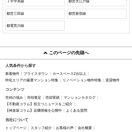
ＪＲ中央線
都営大江戸線
都営三田線
都営新宿線
都電荒川線
このページの先頭へ
人気条件から探す
新着物件
プライスダウン
カースペース2台以上
特化エリアの厳選マンション特集
リノベーション物件特集
賃貸物件
コンテンツ
売却の強み
売却査定
売却実績
マンションカタログ
【不動産コラム】役立つニュースをご紹介
【神楽坂コラム】近隣情報を公開中
よくある質問
当社について
トップページ
スタッフ紹介
お客様の声
会社概要