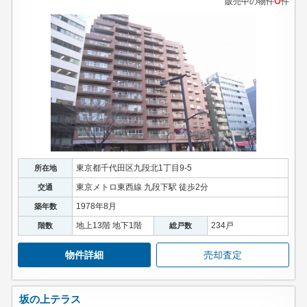
販売中の物件
件
東京都千代田区九段北1丁目9-5
所在地
東京メトロ東西線 九段下駅 徒歩2分
交通
1978年8月
築年数
地上13階 地下1階
234戸
階数
総戸数
物件詳細
売却査定
坂の上テラス