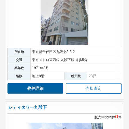
東京都千代田区九段北2-3-2
所在地
東京メトロ東西線 九段下駅 徒歩5分
交通
1971年3月
築年数
地上8階
28戸
階数
総戸数
物件詳細
売却査定
シティタワー九段下
0
販売中の物件
件