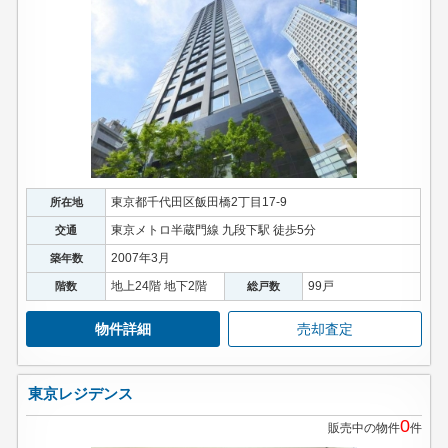
東京都千代田区飯田橋2丁目17-9
所在地
東京メトロ半蔵門線 九段下駅 徒歩5分
交通
2007年3月
築年数
地上24階 地下2階
99戸
階数
総戸数
物件詳細
売却査定
東京レジデンス
0
販売中の物件
件