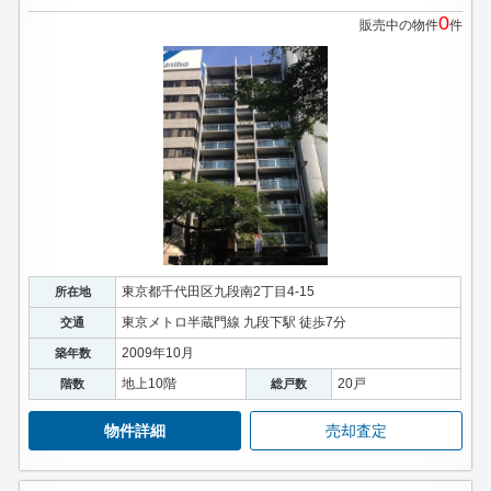
0
販売中の物件
件
東京都千代田区九段南2丁目4-15
所在地
東京メトロ半蔵門線 九段下駅 徒歩7分
交通
2009年10月
築年数
地上10階
20戸
階数
総戸数
物件詳細
売却査定