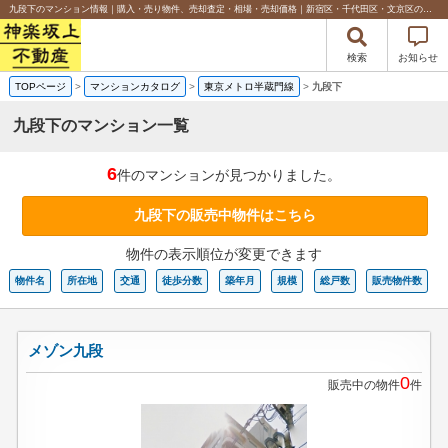
九段下のマンション情報｜購入・売り物件、売却査定・相場・売却価格｜新宿区・千代田区・文京区の不動産のことなら神楽坂上不動産
検索
お知らせ
TOPページ
>
マンションカタログ
>
東京メトロ半蔵門線
>
九段下
九段下のマンション一覧
6
件のマンションが見つかりました。
九段下の販売中物件はこちら
物件の表示順位が変更できます
物件名
所在地
交通
徒歩分数
築年月
規模
総戸数
販売物件数
メゾン九段
0
販売中の物件
件