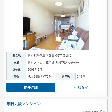
東京都千代田区飯田橋2丁目18-1
所在地
東京メトロ半蔵門線 九段下駅 徒歩4分
交通
2003年2月
築年数
地上29階 地下2階
249戸
階数
総戸数
物件詳細
売却査定
朝日九段マンション
0