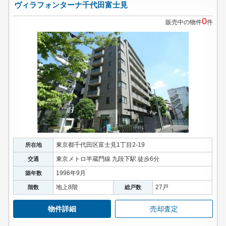
ヴィラフォンターナ千代田富士見
0
販売中の物件
件
東京都千代田区富士見1丁目2-19
所在地
東京メトロ半蔵門線 九段下駅 徒歩6分
交通
1996年9月
築年数
地上8階
27戸
階数
総戸数
物件詳細
売却査定