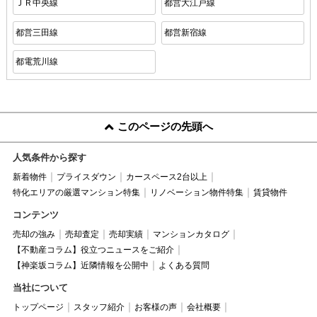
ＪＲ中央線
都営大江戸線
都営三田線
都営新宿線
都電荒川線
このページの先頭へ
人気条件から探す
新着物件
プライスダウン
カースペース2台以上
特化エリアの厳選マンション特集
リノベーション物件特集
賃貸物件
コンテンツ
売却の強み
売却査定
売却実績
マンションカタログ
【不動産コラム】役立つニュースをご紹介
【神楽坂コラム】近隣情報を公開中
よくある質問
当社について
トップページ
スタッフ紹介
お客様の声
会社概要