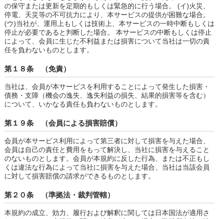
の保守または更新を定期的もしくは緊急的に行う場合。 (イ)火災、
停電、天災等の不可抗力により、本サービスの提供が困難な場合。
(ウ)当社が、運用上もしくは技術上、本サービスの一時中断もしくは
停止が必要であると判断した場合。 本サービスの中断もしくは停止
によって、会員に生じた不利益または損害について当社は一切の責
任を負わないものとします。
第１８条 （免責）
当社は、会員が本サービスを利用することによって発生した損害・
債務・支障（機会の逸失、逸失利益の損失、結果的損害等を含む）
について、いかなる責任も負わないものとします。
第１９条 （会員による損害賠償）
会員が本サービス利用によって第三者に対して損害を与えた場合、
会員は自己の責任と費用をもって解決し、当社に損害を与えること
のないものとします。会員が本規約に反した行為、または不正もし
くは違法な行為によって当社に損害を与えた場合、当社は当該会員
に対して損害賠償の請求ができるものとします。
第２０条 （準拠法・裁判管轄）
本規約の成立、効力、履行および解釈に関しては日本国法が適用さ