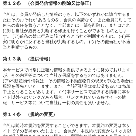
第１２条 （会員発信情報の削除又は修正）
当社は、会員が発信した情報のうち、以下のいずれかに該当するま
たはそのおそれが あるものを、会員の承諾なく、また会員に対して
何らの責任を負うことなく、全部または一部を削除し、またはこれ
に対し当社が必要と判断する修正を行うことができる ものとしま
す。 (ア)前条の禁止行為に該当すると当社が判断するもの。 (イ)事
実に明らかに反すると当社が判断するもの。 (ウ)その他当社が不適
当と判断するもの。
第１３条 （提供情報）
本サービスでは常に正確な情報を提供できるように努めております
が、その内容等について当社が保証をするものではありません。
(ア)不動産物件情報は、その情報と不動産物件の現況が異なる場合は
現況を優先といたします。また、当該不動産は売却済あるいは売却
中止となることがあります。 (イ)本サービスで提供する情報に本サ
イト以外へのリンクがある場合、リンクされている各サイトの情
報、サービス等について当社は一切の責任を負いません。
第１４条 （規約の変更）
当社は随時本規約を変更することができます。本規約の変更は本サ
イトでその旨掲示いたします。 会員が、本規約の変更から１ヶ月以