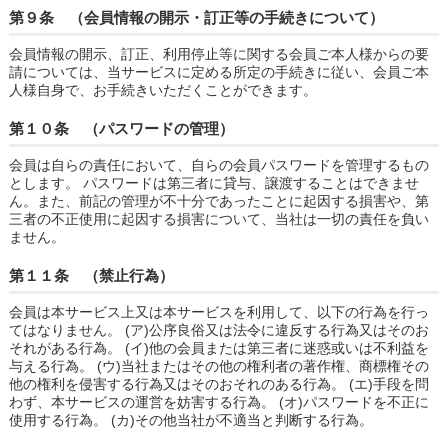
第９条 （会員情報の開示・訂正等の手続きについて）
会員情報の開示、訂正、利用停止等に関する会員ご本人様からの要
請については、当サービスに定める所定の手続きに従い、会員ご本
人様自身で、お手続きいただくことができます。
第１０条 （パスワードの管理）
会員は自らの責任において、自らの会員パスワードを管理するもの
とします。 パスワードは第三者に貸与、譲渡することはできませ
ん。また、前記の管理が不十分であったことに起因する損害や、第
三者の不正使用に起因する損害について、当社は一切の責任を負い
ません。
第１１条 （禁止行為）
会員は本サービス上又は本サービスを利用して、以下の行為を行っ
てはなりません。 (ア)公序良俗又は法令に違反する行為又はそのお
それがある行為。 (イ)他の会員または第三者に迷惑或いは不利益を
与える行為。 (ウ)当社またはその他の権利者の著作権、商標権その
他の権利を侵害する行為又はそのおそれのある行為。 (エ)手段を問
わず、本サービスの運営を妨害する行為。 (オ)パスワードを不正に
使用する行為。 (カ)その他当社が不適当と判断する行為。