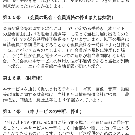
内に退会手続きをされない場合は、変更後の規約につき会員による
同意があったものとみなします。
第１５条 （会員の退会・会員資格の停止または抹消）
会員が退会を希望する場合には、当社が定める手続き（本サイト上
の退会画面における退会手続き等）に従って当社に届け出るものと
し、当社での退会処理終了後退会となります。また、以下の場合は
当該会員に事前通知をすることなく会員資格を一時停止または抹消
することができるものとします。 (ア)会員が本規約に違反した場
合。 (イ)当社が会員と電子メールでの連絡が相当期間取れない場
合。 (ウ)会員の本サービスの利用方法が不適切であると当社が判断
した場合。（エ）会員登録の有効期限が切れた場合。
第１６条 (財産権）
本サービスを通じて提供されるテキスト・写真・画像・音声・動画
等の情報に関する財産権は、当社または情報提供会社に帰属し、著
作権法、商標法、意匠法等により保 護されています。
第１７条 （本サービスの中断、停止）
当社は以下のいずれかの項目に該当する場合、会員に事前に通告す
ることなく本サービスの一部もしくは全部を中断、または停止する
ことができるものとします。 (ア)本サービス提供のためのシステム