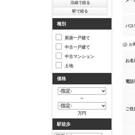
メー
種別
パス
新築一戸建て
お
中古一戸建て
中古マンション
お名
土地
価格
電話
～
ご住
万円
駅徒歩