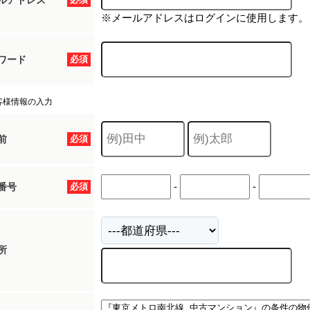
ルアドレス
※メールアドレスはログインに使用します。
ワード
必須
客様情報の入力
前
必須
-
-
番号
必須
所