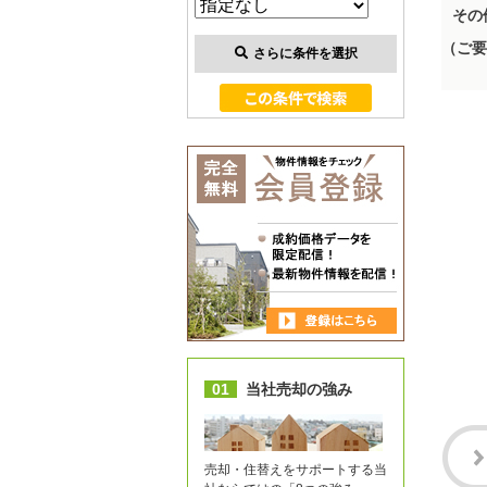
その
（ご要
さらに条件を選択
01
当社売却の強み
売却・住替えをサポートする当