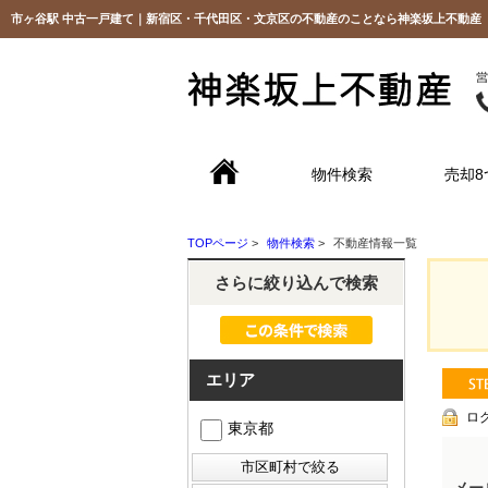
市ヶ谷駅 中古一戸建て｜新宿区・千代田区・文京区の不動産のことなら神楽坂上不動産
物件検索
売却8
TOPページ
>
物件検索
>
不動産情報一覧
さらに絞り込んで検索
エリア
ロ
東京都