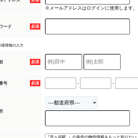
ルアドレス
※メールアドレスはログインに使用します。
ワード
必須
客様情報の入力
前
必須
-
-
番号
必須
所