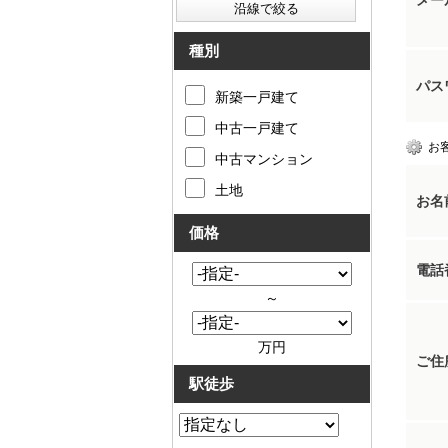
メー
種別
パス
新築一戸建て
中古一戸建て
お
中古マンション
土地
お名
価格
電話
～
万円
ご住
駅徒歩