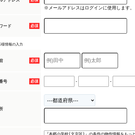
ルアドレス
※メールアドレスはログインに使用します。
ワード
必須
客様情報の入力
前
必須
-
-
番号
必須
所