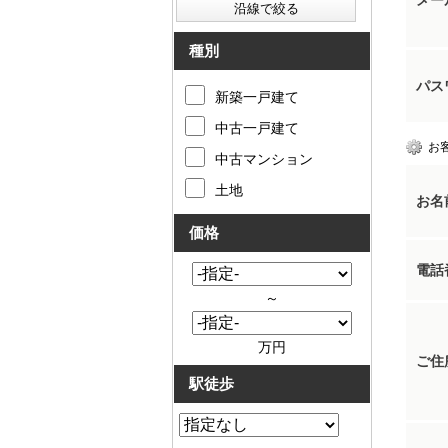
メー
種別
パス
新築一戸建て
中古一戸建て
お
中古マンション
土地
お名
価格
電話
～
万円
ご住
駅徒歩