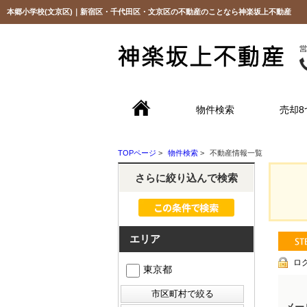
本郷小学校(文京区)｜新宿区・千代田区・文京区の不動産のことなら神楽坂上不動産
物件検索
売却8
TOPページ
>
物件検索
>
不動産情報一覧
さらに絞り込んで検索
エリア
ロ
東京都