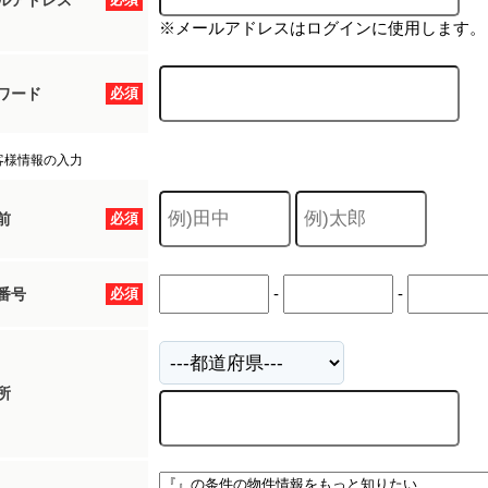
ルアドレス
※メールアドレスはログインに使用します。
ワード
必須
客様情報の入力
前
必須
-
-
番号
必須
所