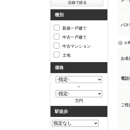
メー
種別
パス
新築一戸建て
中古一戸建て
お
中古マンション
土地
お名
価格
電話
～
万円
ご住
駅徒歩