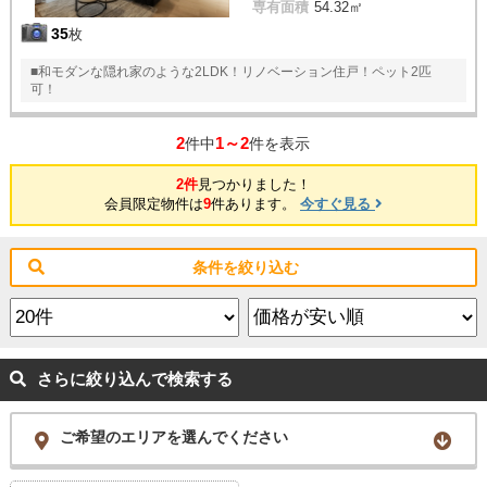
専有面積
54.32㎡
35
枚
■和モダンな隠れ家のような2LDK！リノベーション住戸！ペット2匹
可！
2
1～2
件中
件を表示
2件
見つかりました！
会員限定物件は
9
件あります。
今すぐ見る
条件を絞り込む
さらに絞り込んで検索する
ご希望のエリアを選んでください