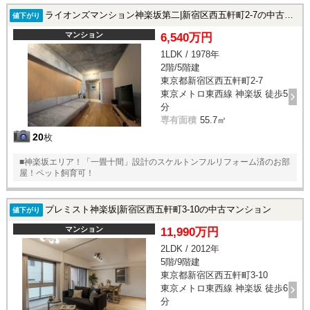
ライオンズマンション神楽坂第二|新宿区西五軒町2-7の中古マンション
値下がり
マンション
6,540万円
1LDK / 1978年
2階/5階建
東京都新宿区西五軒町2-7
東京メトロ東西線 神楽坂 徒歩5
分
専有面積
55.7㎡
20
枚
■神楽坂エリア！「一畳十間」設計のスケルトンフルリフォーム済のお部
屋！ペット飼育可！
プレミスト神楽坂|新宿区西五軒町3-10の中古マンション
値下がり
マンション
11,990万円
2LDK / 2012年
5階/9階建
東京都新宿区西五軒町3-10
東京メトロ東西線 神楽坂 徒歩6
分