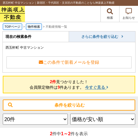
西五軒町 中古マンション｜新宿区・千代田区・文京区の不動産のことなら神楽坂上不動産
検索
お知らせ
TOPページ
>
物件検索
>
不動産情報一覧
現在の検索条件
さらに条件を絞り込む
西五軒町 中古マンション
この条件で新着メールを登録
2件
見つかりました！
会員限定物件は
9
件あります。
今すぐ見る
条件を絞り込む
2
1～2
件中
件を表示