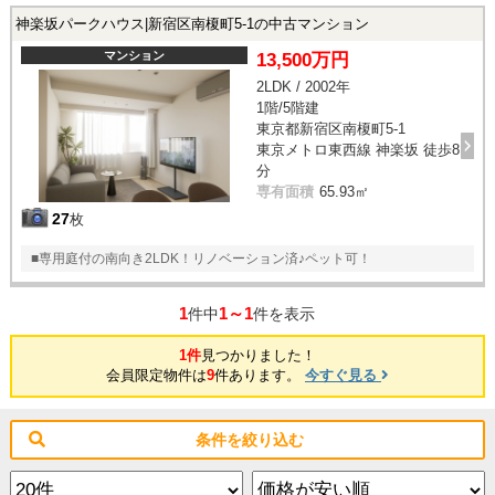
神楽坂パークハウス|新宿区南榎町5-1の中古マンション
マンション
13,500万円
2LDK / 2002年
1階/5階建
東京都新宿区南榎町5-1
東京メトロ東西線 神楽坂 徒歩8
分
専有面積
65.93㎡
27
枚
■専用庭付の南向き2LDK！リノベーション済♪ペット可！
1
1～1
件中
件を表示
1件
見つかりました！
会員限定物件は
9
件あります。
今すぐ見る
条件を絞り込む