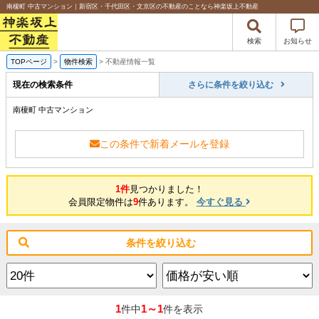
南榎町 中古マンション｜新宿区・千代田区・文京区の不動産のことなら神楽坂上不動産
検索
お知らせ
TOPページ
>
物件検索
>
不動産情報一覧
現在の検索条件
さらに条件を絞り込む
南榎町 中古マンション
この条件で新着メールを登録
1件
見つかりました！
会員限定物件は
9
件あります。
今すぐ見る
条件を絞り込む
1
1～1
件中
件を表示