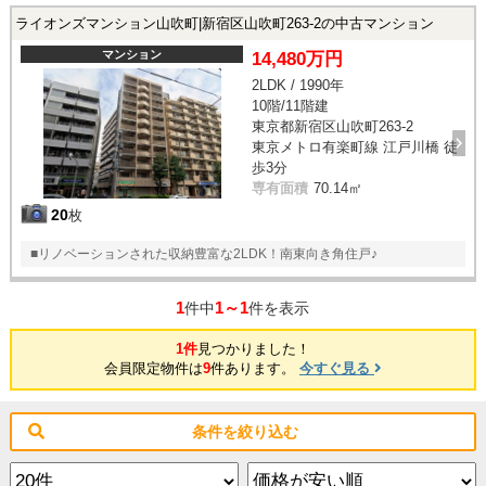
ライオンズマンション山吹町|新宿区山吹町263-2の中古マンション
マンション
14,480万円
2LDK / 1990年
10階/11階建
東京都新宿区山吹町263-2
東京メトロ有楽町線 江戸川橋 徒
歩3分
専有面積
70.14㎡
20
枚
■リノベーションされた収納豊富な2LDK！南東向き角住戸♪
1
1～1
件中
件を表示
1件
見つかりました！
会員限定物件は
9
件あります。
今すぐ見る
条件を絞り込む