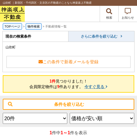
山吹町 ｜新宿区・千代田区・文京区の不動産のことなら神楽坂上不動産
検索
お知らせ
TOPページ
>
物件検索
>
不動産情報一覧
現在の検索条件
さらに条件を絞り込む
山吹町
この条件で新着メールを登録
1件
見つかりました！
会員限定物件は
9
件あります。
今すぐ見る
条件を絞り込む
1
1～1
件中
件を表示