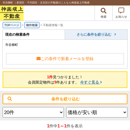
市谷柳町 ｜新宿区・千代田区・文京区の不動産のことなら神楽坂上不動産
検索
お知らせ
TOPページ
>
物件検索
>
不動産情報一覧
現在の検索条件
さらに条件を絞り込む
市谷柳町
この条件で新着メールを登録
1件
見つかりました！
会員限定物件は
9
件あります。
今すぐ見る
条件を絞り込む
1
1～1
件中
件を表示