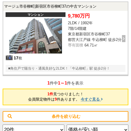
マージュ市谷柳町|新宿区市谷柳町37の中古マンション
マンション
9,780万円
2LDK / 1992年
7階/14階建
東京都新宿区市谷柳町37
都営大江戸線 牛込柳町 徒歩2分
専有面積
64.71㎡
17
枚
■角住戸で陽当り・通風良好な2LDK！「牛込柳町」駅 徒歩2分！
1
1～1
件中
件を表示
1件
見つかりました！
会員限定物件は
9
件あります。
今すぐ見る
条件を絞り込む