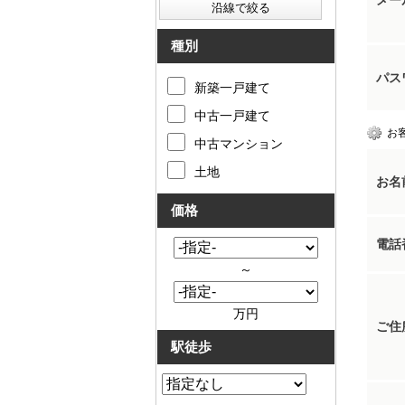
メー
種別
パス
新築一戸建て
中古一戸建て
お
中古マンション
土地
お名
価格
電話
～
万円
ご住
駅徒歩