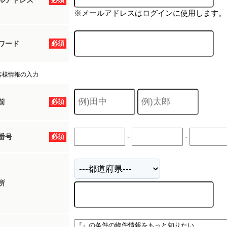
ルアドレス
※メールアドレスはログインに使用します。
ワード
必須
客様情報の入力
前
必須
-
-
番号
必須
所