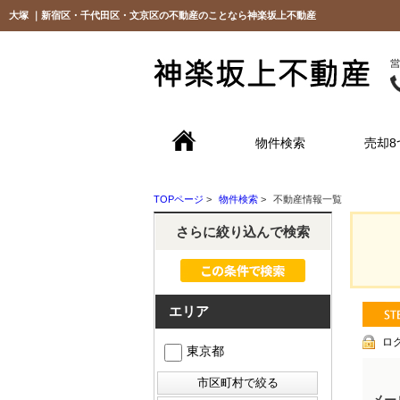
大塚 ｜新宿区・千代田区・文京区の不動産のことなら神楽坂上不動産
物件検索
売却8
TOPページ
>
物件検索
>
不動産情報一覧
さらに絞り込んで検索
エリア
ロ
東京都