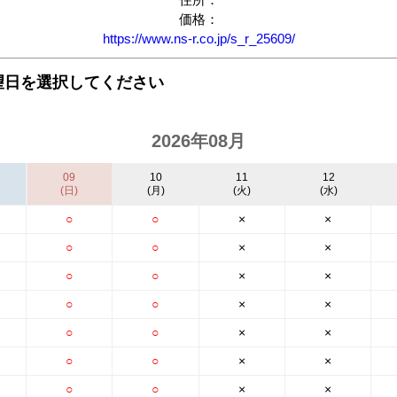
価格：
https://www.ns-r.co.jp/s_r_25609/
望日を選択してください
2026年08月
09
10
11
12
(日)
(月)
(火)
(水)
○
○
×
×
○
○
×
×
○
○
×
×
○
○
×
×
○
○
×
×
○
○
×
×
○
○
×
×