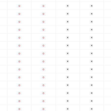
○
○
×
×
○
○
×
×
○
○
×
×
○
○
×
×
○
○
×
×
○
○
×
×
○
○
×
×
○
○
×
×
○
○
×
×
○
○
×
×
○
○
×
×
○
○
×
×
○
○
×
×
○
○
×
×