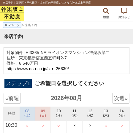
来店予約｜新宿区・千代田区・文京区の不動産のことなら神楽坂上不動産
検索
お知らせ
TOPページ
> 来店予約
来店予約
対象物件:
[HI3365-NA]ライオンズマンション神楽坂第二
住所：東京都新宿区西五軒町2-7
価格：6,540万円
https://www.ns-r.co.jp/s_r_26630/
ステップ1
ご希望日を選択してください
2026年08月
«前週
次週»
08
09
10
11
12
13
14
時間
(土)
(日)
(月)
(火)
(水)
(木)
(金)
10:30
○
○
○
×
×
○
○