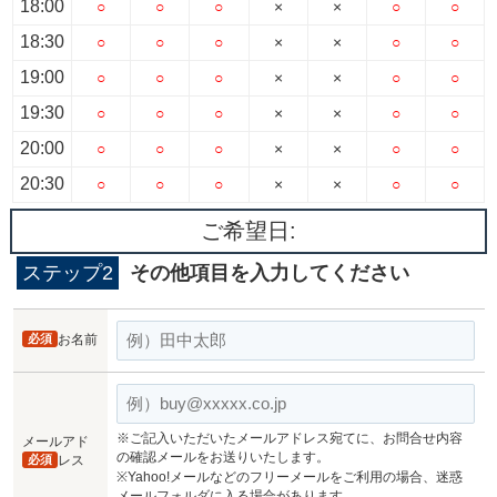
18:00
○
○
○
×
×
○
○
18:30
○
○
○
×
×
○
○
19:00
○
○
○
×
×
○
○
19:30
○
○
○
×
×
○
○
20:00
○
○
○
×
×
○
○
20:30
○
○
○
×
×
○
○
ご希望日:
ステップ2
その他項目を入力してください
必須
お名前
※ご記入いただいたメールアドレス宛てに、お問合せ内容
メールアド
の確認メールをお送りいたします。
必須
レス
※Yahoo!メールなどのフリーメールをご利用の場合、迷惑
メールフォルダに入る場合があります。