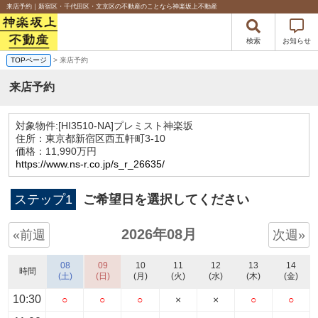
来店予約｜新宿区・千代田区・文京区の不動産のことなら神楽坂上不動産
検索
お知らせ
TOPページ
> 来店予約
来店予約
対象物件:
[HI3510-NA]プレミスト神楽坂
住所：東京都新宿区西五軒町3-10
価格：11,990万円
https://www.ns-r.co.jp/s_r_26635/
ステップ1
ご希望日を選択してください
2026年08月
«前週
次週»
08
09
10
11
12
13
14
時間
(土)
(日)
(月)
(火)
(水)
(木)
(金)
10:30
○
○
○
×
×
○
○