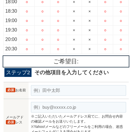
18:00
○
○
○
×
×
○
○
18:30
○
○
○
×
×
○
○
19:00
○
○
○
×
×
○
○
19:30
○
○
○
×
×
○
○
20:00
○
○
○
×
×
○
○
20:30
○
○
○
×
×
○
○
ご希望日:
ステップ2
その他項目を入力してください
必須
お名前
※ご記入いただいたメールアドレス宛てに、お問合せ内容
メールアド
の確認メールをお送りいたします。
必須
レス
※Yahoo!メールなどのフリーメールをご利用の場合、迷惑
メールフォルダに入る場合があります。