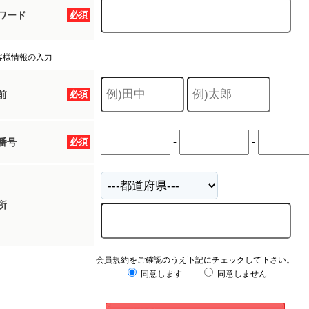
ワード
必須
客様情報の入力
前
必須
-
-
番号
必須
所
会員規約をご確認のうえ下記にチェックして下さい。
同意します
同意しません