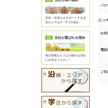
01
当社売却の強み
パス
売却・住替えをサポートする当
お
社ならではの「8つの強み」
お名
02
当社が選ばれる理由
電話
地元密着ならではの頼れる当社
にお任せください！
ご住