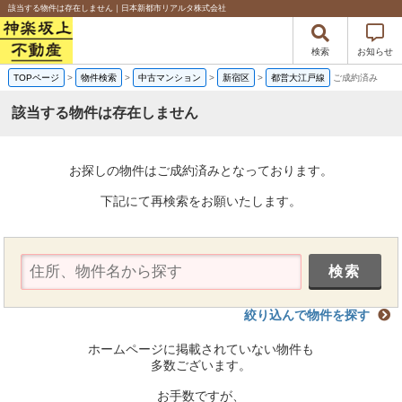
該当する物件は存在しません｜日本新都市リアルタ株式会社
検索
お知らせ
TOPページ
>
物件検索
>
中古マンション
>
新宿区
>
都営大江戸線
ご成約済み
該当する物件は存在しません
お探しの物件はご成約済みとなっております。
下記にて再検索をお願いたします。
絞り込んで物件を探す
ホームページに掲載されていない物件も
多数ございます。
お手数ですが、