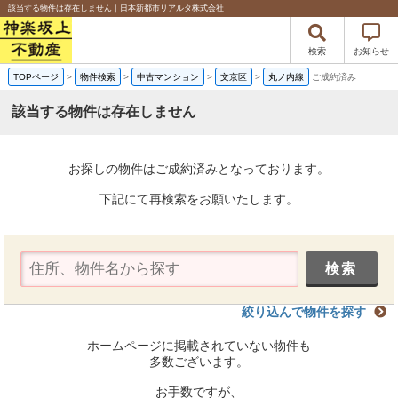
該当する物件は存在しません｜日本新都市リアルタ株式会社
検索
お知らせ
TOPページ
>
物件検索
>
中古マンション
>
文京区
>
丸ノ内線
ご成約済み
該当する物件は存在しません
お探しの物件はご成約済みとなっております。
下記にて再検索をお願いたします。
絞り込んで物件を探す
ホームページに掲載されていない物件も
多数ございます。
お手数ですが、