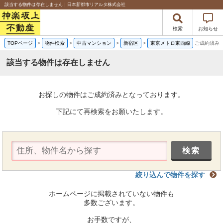
該当する物件は存在しません｜日本新都市リアルタ株式会社
検索
お知らせ
TOPページ
>
物件検索
>
中古マンション
>
新宿区
>
東京メトロ東西線
ご成約済み
該当する物件は存在しません
お探しの物件はご成約済みとなっております。
下記にて再検索をお願いたします。
絞り込んで物件を探す
ホームページに掲載されていない物件も
多数ございます。
お手数ですが、