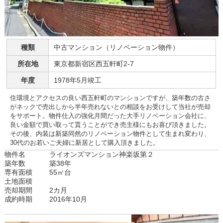
種類
中古マンション（リノベーション物件）
所在地
東京都新宿区西五軒町2-7
年度
1978年5月竣工
住環境とアクセスの良い西五軒町のマンションですが、築年数の古さ
がネックで売出しから半年売れないとの相談をお受けして当社が売却
をサポート。物件仕入の強化月間だった大手リノベーション会社に、
良い金額で買い取って貰うことができ売主様にもお喜び頂きました。
その後、内装は新築同然のリノベーション物件として生まれ変わり、
30代のお若いご夫婦に新居として購入頂きました。
物件名
ライオンズマンション神楽坂第２
築年数
築38年
専有面積
55㎡台
土地面積
売却期間
2カ月
成約時期
2016年10月