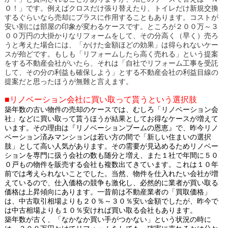
Ｏ！」です。例えばクロスだけ張り替えたり、トイレだけ新規交換
するぐらいなら売却にプラスに作用することもあります。コストが
安い割には部屋の印象が変わるケースです。ところが２００万～３
００万円の大掛かりなリフォームをして、その分高く（早く）売ろ
うと考えた場合には、「かけた金額ほどの効果」は得られないケー
スが殆どです。もしも「リフォームしたら高く売れる」という提案
をする不動産会社がいたら、それは「自社でリフォーム工事を受託
して、その分の利益も確保しよう」とする不動産会社の利益目線の
提案だと思ったほうが無難と言えます。
■リノベーション会社に買い取って貰うという選択肢
築年数の古い物件の売却のケースでは、むしろ「リノベーション会
社」などに買い取って貰うほうが結果としてお得なケースが増えて
います。その理由は『リノベーションブームの恩恵』で、昨今リノ
ベーション済みマンションは若い方の間で「新しい住まいの選択
肢」として高い人気があります。その需要が見込めるためリノベー
ションを専門に扱う会社の数も随分と増え、また１社で年間に５０
０戸もの物件を販売する会社も複数出てきています。これは１０年
前では考えられないことでした。当然、物件を仕入れたい会社が増
えているので、仕入価格の競争も激化し、必然的に業者が買い取る
価格は上昇傾向にあります。一昔前は不動産業者の「買取価格」
は、中古取引相場よりも２０％～３０％安い金額でしたが、昨今で
は中古相場よりも１０％安ければ買い取る会社もあります。
築年数が古く、「なかなか買い手がつかない」という状況の時に