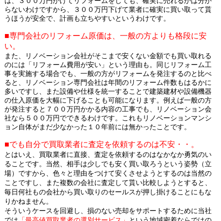
は、３００万円かけてリフォームをしても、確実に売れるかは分か
らないわけですから、３００万円下げて業者に確実に買い取って貰
うほうが安全で、計画も立ちやすいというわけです。
■専門会社のリフォーム原価は、一般の方よりも格段に安
い。
また、リノベーション会社がそこまで安くない金額でも買い取れる
のには「リフォーム費用が安い」という理由も。同じリフォーム工
事を実施する場合でも、一般の方がリフォームを発注するのと比べ
ると、リノベーション専門会社は年間のリフォーム件数もはるかに
多いですし、また設備や仕様を統一することで建築建材や設備機器
の仕入原価を大幅に下げることも可能になります。例えば一般の方
が発注すると７００万円かかる内容の工事でも、リノベーション会
社なら５００万円でできるわけです。これもリノベーションマンシ
ョン自体がまだ少なかった１０年前には無かったことです。
■でも自分で買取業者に査定を依頼するのは不安・・。
とはいえ、買取業者に直接、査定を依頼するのはなかなか勇気のい
ることです。当然、相手は少しでも安く買い取ろうという姿勢（立
場）ですから、色々と理由をつけて安くさせようとするのは当然の
ことですし、また複数の会社に査定して貰い比較しようとすると、
毎日何社もの会社から買い取りのセールスが押し掛けることにもな
りかねません。
そういうケースを回避し、損のない売却をサポートするために当社
では
「最高値買取業者の選別サービス」
という地域密着ならではの