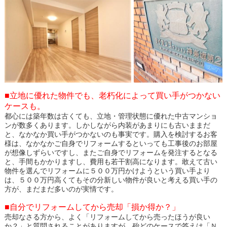
■立地に優れた物件でも、老朽化によって買い手がつかない
ケースも。
都心には築年数は古くても、立地・管理状態に優れた中古マンショ
ンが数多くあります。しかしながら内装があまりにも古いままだ
と、なかなか買い手がつかないのも事実です。購入を検討するお客
様は、なかなかご自身でリフォームするといっても工事後のお部屋
が想像しずらいですし、またご自身でリフォームを発注するとなる
と、手間もかかりますし、費用も若干割高になります。敢えて古い
物件を選んでリフォームに５００万円かけようという買い手より
は、５００万円高くてもその分新しい物件が良いと考える買い手の
方が、まだまだ多いのが実情です。
■自分でリフォームしてから売却「損か得か？」
売却なさる方から、よく「リフォームしてから売ったほうが良い
か？」と質問されることがありますが、殆どのケースで答えは「Ｎ