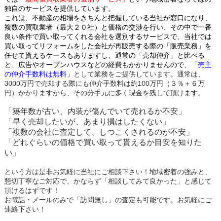
独自のサービスを提供しています。
これは、不動産の相場をきちんと把握している当社が窓口になり、
複数の買取業者（最大２０社）と価格の交渉を行い、その中で一番
良い条件で買い取ってくれる会社を選別するサービスで、当社では
買い取ってリフォームをした会社が再販売する際の「販売業務」を
任せて貰えるケースもありますし、通常の「売却仲介」と比べる
と、広告やオープンハウスなどの経費もかかりませんので
、「売主
の仲介手数料は無料」
として業務をご提供しています。通常は、
3000万円で売却する際にも仲介手数料は約100万円（３％＋６万
円）かかりますから、その分手元に多く現金を残して頂けます。
「築年数が古い、内装が傷んでいて売れるか不安」
「早く売却したいが、あまり損はしたくない」
「複数の会社に査定して、しつこくされるのが不安」
「どれぐらいの価格で買い取って貰えるか目安を知りた
い」
という方は是非お気軽に当社にご相談下さい！地域密着の強みと、
懇切丁寧なご対応で、かならず「相談してみて良かった」と感じて
頂けるはずです！
お電話・メールのみで「訪問無し」の査定も可能です。お気軽にご
連絡下さい！