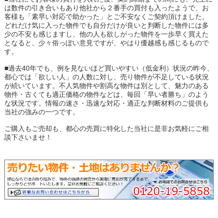
は数件の引き合いもあり他社から２番手の買付も入ったようで、お
客様も「素早い対応で助かった」とご不安なくご契約頂けました。
どれだけ気に入った物件でも自分だけが良いと判断した物件には多
少の不安も感じますし、他の人も欲しがった物件を一歩早く買えた
となると、少々俗っぽい意見ですが、やはり優越感も感じるもので
す。
■過去40年でも、例を見ないほど買いやすい（低金利）状況の昨今、
都心では「欲しい人」の人数に対し、売り物件が不足している状況
が続いています。不人気物件や割高な物件は別として、魅力のある
物件・古くても適正価格の物件などは、毎回「早い者勝ち」のよう
な状況です。情報の速さ・迅速な対応・適正な判断材料のご提供も
当社の強みの一つです。
ご購入もご売却も、都心の売買に特化した当社に是非お気軽にご相
談下さいませ！