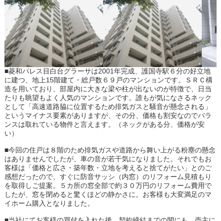
■菱和パレス目白台グラーサは2001年完成、護国寺駅６分の好立地
に建つ、地上15階建て・総戸数６９戸のマンションです。ＳＲＣ構
造を用いており、部屋内に大きな梁や柱が出ないのが特徴で、日当
たりも眺望もよく人気のマンションです。誰もが気になさるネック
として「高速道路脇に位置するため排気ガスと騒音が懸念される」
というマイナス要素がありますが、その分、価格も割安なのでバラ
ンスは取れている物件と言えます。（ネックがある分、価格が安
い）
■今回の住戸は８階のため排気ガスや道路から舞い上がる粉塵の懸念
はありませんでしたが、車の音が若干気になりました。それでもお
客様は「価格と広さ・築年数・立地を考えると捨てがたい」とのご
感想だったので、すぐに防音サッシ（内窓）のリフォーム見積もり
を取得しご提案。５カ所の窓全部で約３０万円のリフォーム費用で
したが、窓を閉めると驚くほどの静かさに。お客様も大変満足のマ
イホーム購入となりました。
■当社にてお客様の買付を入れた後、契約締結までの間にも、売主に