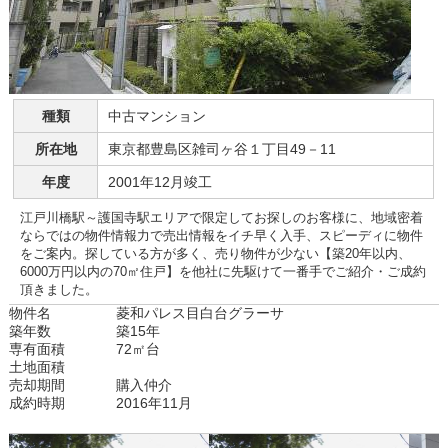
種類
中古マンション
所在地
東京都豊島区雑司ヶ谷１丁目49－11
年度
2001年12月竣工
江戸川橋駅～護国寺駅エリアで限定してお探しのお客様に、地域密着
ならではの物件情報力で売出情報をイチ早く入手、スピーディに物件
をご案内。探している方が多く、売り物件が少ない【築20年以内、
6000万円以内の70㎡住戸】を他社に先駆けて一番手でご紹介・ご成約
頂きました。
物件名
菱和パレス目白台グラーサ
築年数
築15年
専有面積
72㎡台
土地面積
売却期間
購入仲介
成約時期
2016年11月