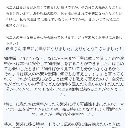
お二人はまだまだお若くて羨ましい限りですが、その分この先色んなことが
あると思います。海外転勤の際や、お子様が生まれて手狭になったなどとい
う時は、私も70歳までは現役でいるつもりですから、またいつでも私にご
相談ください。
お二人の幸せな毎日を心から願っております。どうぞ末永くお幸せにお暮し
下さい！
釜澤さん 本当にお世話になりました。ありがとうございました！
物件探しだけじゃなく、なにから何まで丁寧に教えて貰えたので途
中からは本当に安心して物件探しをすることができました。はじめ
てお会いしたときに「物件ばかり見ていても分からなくなるから、
それよりは購入の不安や疑問に何でもお答えしますよ」と言ってく
れて、それからは気になることは何でも教えて貰えたので、自分た
ちがどれぐらいの予算でどんな物件を選んだら良いのかもだんだん
分かってきて、とても安心してこの物件に決めることができまし
た。
特に、に私たちは何年かしたら海外に行く可能性もあったので、マ
イホームを貸すときのことや、売る時のことなどもよく理解でき
て、そこが一番の安心材料でした。
将来、海外に移る時や、もう少し広めの家に住み換えたいときは、