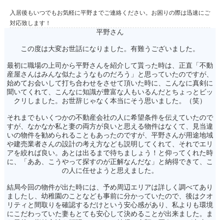
入居後もいつでもお気軽に平野までご連絡ください。お困りの際は迅速にご
対応致します！
平野さん
この度は大変お世話になりました。有難うございました。
最初に職場の上司から平野さんを紹介して貰った時は、正直「不動
産屋さんはみんな似たようなものだろう」と思っていたのですが、
始めてお会いして打ち合わせをさせて頂いた時に、こんなに真剣に
聞いてくれて、こんなに知識が豊富な人もいるんだとちょっとビッ
クリしました。お世辞じゃなく本当にそう思いました。（笑）
それまでもいくつかの不動産会社の人に希望条件を伝えていたので
すが、なかなか私と妻の両方が良いと思える物件はなくて、見当違
いの物件を勧められることもあったのですが、平野さんが用途地域
や建売業者さんの設計の考え方なども説明してくれて、それでエリ
アを絞れば良い。あとは出るまで待ちましょう！と仰ってくれた時
に、「ああ、こうやって探すのが正解なんだな」と納得できて、こ
の人に任せようと思えました。
結局今回の物件が出た時には、予め周辺エリアは詳しく調べてあり
ましたし、幼稚園のことなども事前に分かっていたので、後はクオ
リティと間取りを確認するだけという安心感があり、私よりも環境
にこだわっていた妻もとても安心して決めることが出来ました。ま