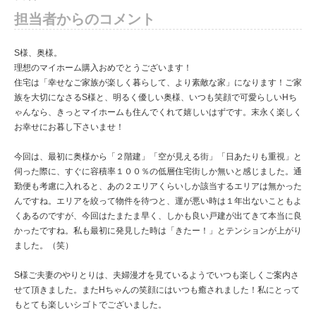
担当者からのコメント
S様、奥様。
理想のマイホーム購入おめでとうございます！
住宅は「幸せなご家族が楽しく暮らして、より素敵な家」になります！ご家
族を大切になさるS様と、明るく優しい奥様、いつも笑顔で可愛らしいHち
ゃんなら、きっとマイホームも住んでくれて嬉しいはずです。末永く楽しく
お幸せにお暮し下さいませ！
今回は、最初に奥様から「２階建」「空が見える街」「日あたりも重視」と
伺った際に、すぐに容積率１００％の低層住宅街しか無いと感じました。通
勤便も考慮に入れると、あの２エリアくらいしか該当するエリアは無かった
んですね。エリアを絞って物件を待つと、運が悪い時は１年出ないこともよ
くあるのですが、今回はたまたま早く、しかも良い戸建が出てきて本当に良
かったですね。私も最初に発見した時は「きたー！」とテンションが上がり
ました。（笑）
S様ご夫妻のやりとりは、夫婦漫才を見ているようでいつも楽しくご案内さ
せて頂きました。またHちゃんの笑顔にはいつも癒されました！私にとって
もとても楽しいシゴトでございました。