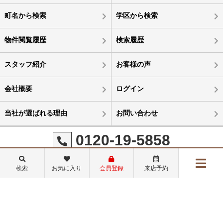
町名から検索
学区から検索
物件閲覧履歴
検索履歴
スタッフ紹介
お客様の声
会社概要
ログイン
当社が選ばれる理由
お問い合わせ
0120-19-5858
営業時間：10：00～21:00
定休日：毎週火曜日 第１、第３水曜日
検索
お気に入り
会員登録
来店予約
メニュー
©日本新都市リアルタ株式会社
物件検索
閲覧履歴
お気に入り
来店予約