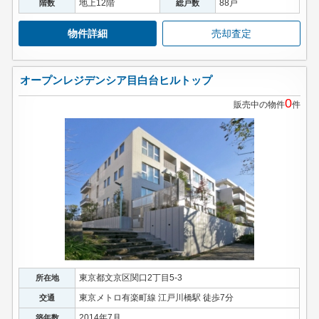
地上12階
88戸
階数
総戸数
物件詳細
売却査定
オープンレジデンシア目白台ヒルトップ
0
販売中の物件
件
東京都文京区関口2丁目5-3
所在地
東京メトロ有楽町線 江戸川橋駅 徒歩7分
交通
2014年7月
築年数