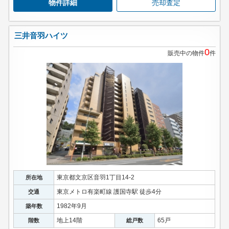
物件詳細
売却査定
三井音羽ハイツ
0
販売中の物件
件
東京都文京区音羽1丁目14-2
所在地
東京メトロ有楽町線 護国寺駅 徒歩4分
交通
1982年9月
築年数
地上14階
65戸
階数
総戸数