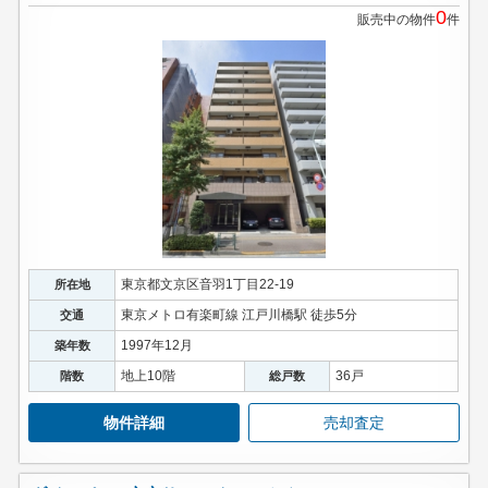
0
販売中の物件
件
東京都文京区音羽1丁目22-19
所在地
東京メトロ有楽町線 江戸川橋駅 徒歩5分
交通
1997年12月
築年数
地上10階
36戸
階数
総戸数
物件詳細
売却査定