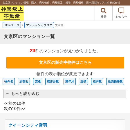
文京区マンション情報｜購入・売り物件、売却査定・相場・売却価格｜日本新都市リアルタ株式会社
検索
お知らせ
TOPページ
>
マンションカタログ
文京区
文京区のマンション一覧
23
件のマンションが見つかりました。
文京区の販売中物件はこちら
物件の表示順位が変更できます
物件名
所在地
交通
徒歩分数
築年月
規模
総戸数
販売物件数
＝ もっと絞り込む
<<前の10件
次の10件>>
クイーンシティ音羽