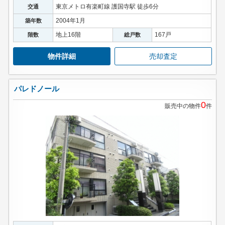
東京メトロ有楽町線 護国寺駅 徒歩6分
交通
2004年1月
築年数
地上16階
167戸
階数
総戸数
物件詳細
売却査定
パレドノール
0
販売中の物件
件