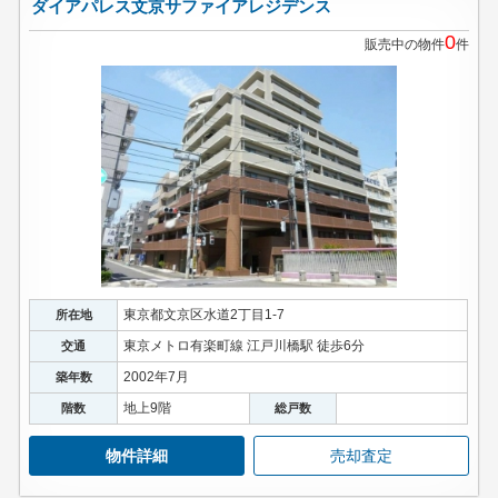
ダイアパレス文京サファイアレジデンス
0
販売中の物件
件
東京都文京区水道2丁目1-7
所在地
東京メトロ有楽町線 江戸川橋駅 徒歩6分
交通
2002年7月
築年数
地上9階
階数
総戸数
物件詳細
売却査定