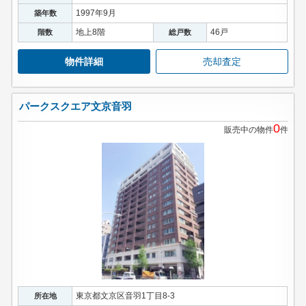
1997年9月
築年数
地上8階
46戸
階数
総戸数
物件詳細
売却査定
パークスクエア文京音羽
0
販売中の物件
件
東京都文京区音羽1丁目8-3
所在地