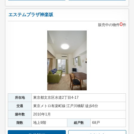
エステムプラザ神楽坂
0
販売中の物件
件
東京都文京区水道2丁目4-17
所在地
東京メトロ有楽町線 江戸川橋駅 徒歩6分
交通
2010年1月
築年数
地上9階
68戸
階数
総戸数