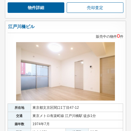
物件詳細
売却査定
江戸川橋ビル
0
販売中の物件
件
東京都文京区関口1丁目47-12
所在地
東京メトロ有楽町線 江戸川橋駅 徒歩1分
交通
1974年7月
築年数