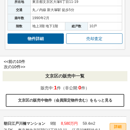
東京都文京区大塚6丁目11-19
所在地
丸ノ内線 新大塚駅 徒歩5分
交通
1990年2月
築年数
地上3階 地下1階
10戸
階数
総戸数
物件詳細
売却査定
<<前の10件
次の10件>>
文京区の販売中一覧
1
0
販売中:
件（非公開:
件）
文京区の販売中物件（会員限定物件含む）をもっと見る
朝日江戸川橋マンション
9階
8,580万円
59.4m
2
詳細