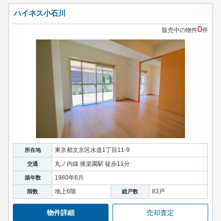
ハイネス小石川
0
販売中の物件
件
東京都文京区水道1丁目11-9
所在地
丸ノ内線 後楽園駅 徒歩11分
交通
1980年6月
築年数
地上6階
83戸
階数
総戸数
物件詳細
売却査定