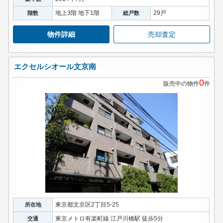
地上3階 地下1階
29戸
階数
総戸数
物件詳細
売却査定
エクセルシオール文京南
0
販売中の物件
件
東京都文京区2丁目5-25
所在地
東京メトロ有楽町線 江戸川橋駅 徒歩5分
交通