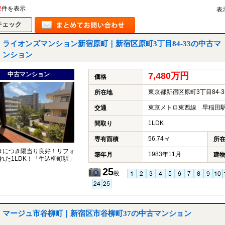
2
件を表示
表
ライオンズマンション新宿原町｜新宿区原町3丁目84-33の中古マ
ンション
中古マンション
7,480万円
価格
東京都新宿区原町3丁目84-3
所在地
東京メトロ東西線 早稲田駅
交通
1LDK
間取り
56.74㎡
専有面積
所
きにつき陽当り良好！リフォ
1983年11月
築年月
建
れた1LDK！「牛込柳町駅」
25
枚
マージュ市谷柳町｜新宿区市谷柳町37の中古マンション