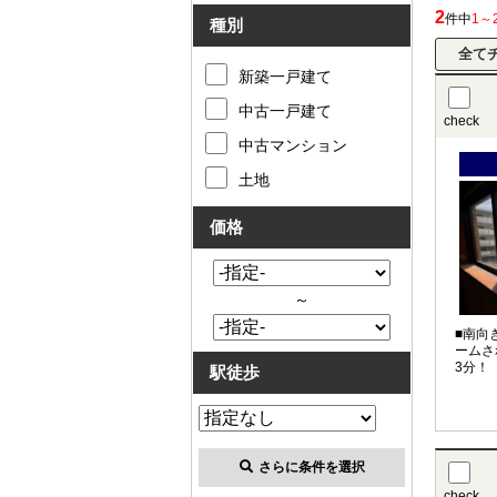
2
件中
1～
種別
新築一戸建て
中古一戸建て
check
中古マンション
土地
価格
～
■南向
ームさ
3分！
駅徒歩
さらに条件を選択
check