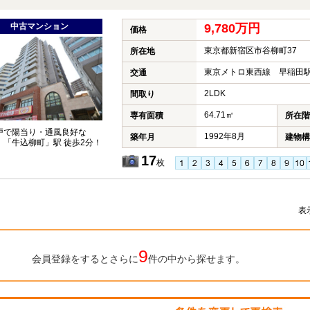
中古マンション
9,780万円
価格
東京都新宿区市谷柳町37
所在地
東京メトロ東西線 早稲田駅
交通
2LDK
間取り
64.71㎡
専有面積
所在階
戸で陽当り・通風良好な
1992年8月
築年月
建物構
2LDK！「牛込柳町」駅 徒歩2分！
17
枚
表
9
会員登録をするとさらに
件の中から探せます。