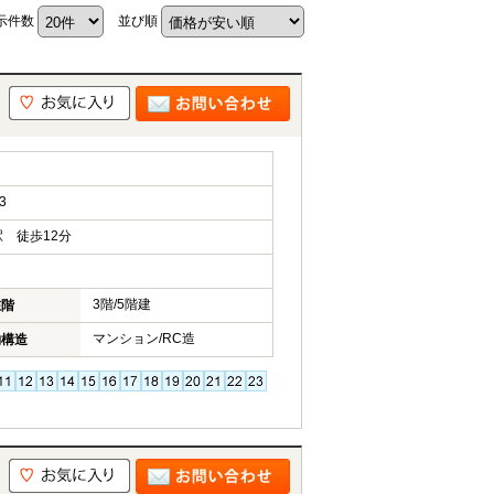
示件数
並び順
3
 徒歩12分
3階/5階建
在階
マンション/RC造
物構造