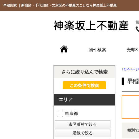
早稲田駅 ｜新宿区・千代田区・文京区の不動産のことなら神楽坂上不動産
物件検索
売却8
TOPページ
さらに絞り込んで検索
早稲
エリア
東京都
種別で