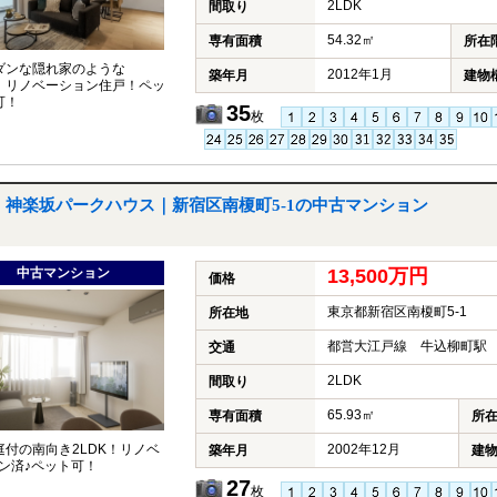
2LDK
間取り
54.32㎡
専有面積
所在
ダンな隠れ家のような
2012年1月
築年月
建物
K！リノベーション住戸！ペッ
可！
35
枚
神楽坂パークハウス｜新宿区南榎町5-1の中古マンション
中古マンション
13,500万円
価格
東京都新宿区南榎町5-1
所在地
都営大江戸線 牛込柳町駅 
交通
2LDK
間取り
65.93㎡
専有面積
所
庭付の南向き2LDK！リノベ
2002年12月
築年月
建
ン済♪ペット可！
27
枚