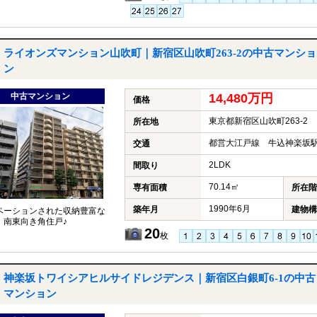
ライオンズマンション山吹町｜新宿区山吹町263-2の中古マンショ
ン
中古マンション
14,480万円
価格
東京都新宿区山吹町263-2
所在地
都営大江戸線 牛込神楽坂駅
交通
2LDK
間取り
70.14㎡
専有面積
所在階
1990年6月
築年月
建物構
ベーションされた収納豊富な
K！南東向き角住戸♪
20
枚
神楽坂トワイシアヒルサイドレジデンス｜新宿区白銀町6‐1の中古
マンション