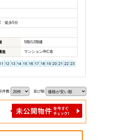
 徒歩5分
5階/12階建
階
マンション/RC造
構造
示件数
並び順