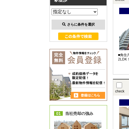
さらに条件を選択
■角住
check
01
当社売却の強み