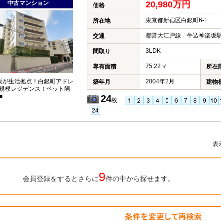
中古マンション
20,980万円
価格
東京都新宿区白銀町6‐1
所在地
都営大江戸線 牛込神楽坂駅
交通
3LDK
間取り
75.22㎡
専有面積
所在
坂が生活拠点！白銀町アドレ
2004年2月
築年月
建物
規模レジデンス！ペット飼
■
24
枚
表
9
会員登録をするとさらに
件の中から探せます。