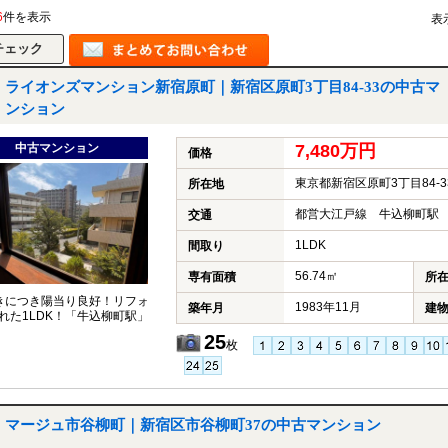
6
件を表示
表
ライオンズマンション新宿原町｜新宿区原町3丁目84-33の中古マ
ンション
中古マンション
7,480万円
価格
東京都新宿区原町3丁目84-3
所在地
都営大江戸線 牛込柳町駅 
交通
1LDK
間取り
56.74㎡
専有面積
所
きにつき陽当り良好！リフォ
1983年11月
築年月
建
れた1LDK！「牛込柳町駅」
25
枚
マージュ市谷柳町｜新宿区市谷柳町37の中古マンション