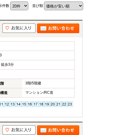
示件数
並び順
3
徒歩3分
3階/5階建
在階
マンション/RC造
物構造