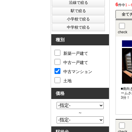
6
件中
1～
check
種別
新築一戸建て
中古一戸建て
中古マンション
土地
■南向
価格
ームさ
3分！
～
駅徒歩
check