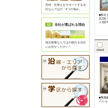
売却・住替えをサポートする当
社ならではの「8つの強み」
■和モ
2LD
ト2匹
02
当社が選ばれる理由
地元密着ならではの頼れる当社
にお任せください！
check
■専用
ーショ