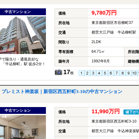
中古マンション
9,780万円
価格
東京都新宿区市谷柳町37
所在地
都営大江戸線 牛込柳町駅 
交通
2LDK
間取り
64.71㎡
専有面積
所在階
戸で陽当り・通風良好な
1992年8月
築年月
建物構
2LDK！「牛込柳町」駅 徒歩2分！
17
枚
プレミスト神楽坂｜新宿区西五軒町3-10の中古マンション
中古マンション
11,990万円
価格
値下が
東京都新宿区西五軒町3-10
所在地
都営大江戸線 牛込神楽坂駅
交通