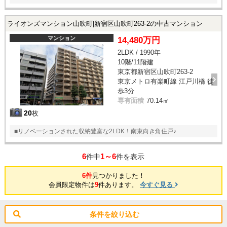
ライオンズマンション山吹町|新宿区山吹町263-2の中古マンション
マンション
14,480万円
2LDK / 1990年
10階/11階建
東京都新宿区山吹町263-2
東京メトロ有楽町線 江戸川橋 徒
歩3分
専有面積
70.14㎡
20
枚
■リノベーションされた収納豊富な2LDK！南東向き角住戸♪
6
1～6
件中
件を表示
6件
見つかりました！
会員限定物件は
9
件あります。
今すぐ見る
条件を絞り込む