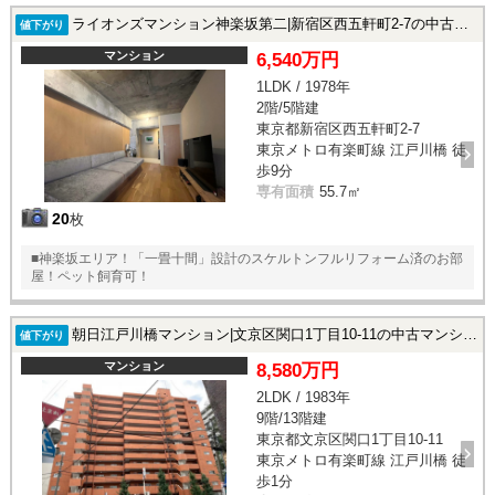
ライオンズマンション神楽坂第二|新宿区西五軒町2-7の中古マンション
値下がり
マンション
6,540万円
1LDK / 1978年
2階/5階建
東京都新宿区西五軒町2-7
東京メトロ有楽町線 江戸川橋 徒
歩9分
専有面積
55.7㎡
20
枚
■神楽坂エリア！「一畳十間」設計のスケルトンフルリフォーム済のお部
屋！ペット飼育可！
朝日江戸川橋マンション|文京区関口1丁目10-11の中古マンション
値下がり
マンション
8,580万円
2LDK / 1983年
9階/13階建
東京都文京区関口1丁目10-11
東京メトロ有楽町線 江戸川橋 徒
歩1分