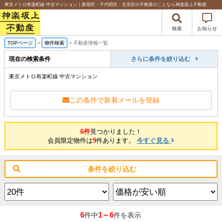
東京メトロ有楽町線 中古マンション｜新宿区・千代田区・文京区の不動産のことなら神楽坂上不動産
検索
お知らせ
TOPページ
>
物件検索
>
不動産情報一覧
現在の検索条件
さらに条件を絞り込む
東京メトロ有楽町線 中古マンション
この条件で新着メールを登録
6件
見つかりました！
会員限定物件は
9
件あります。
今すぐ見る
条件を絞り込む
6
1～6
件中
件を表示