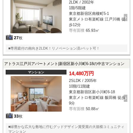
2LDK / 2002年
1階/5階建
東京都新宿区南榎町5-1
東京メトロ有楽町線 江戸川橋 徒
歩12分
専有面積
65.93㎡
27
枚
■専用庭付の南向き2LDK！リノベーション済♪ペット可！
アトラス江戸川アパートメント|新宿区新小川町6-18の中古マンション
マンション
14,480万円
2SLDK / 2005年
10階/11階建
東京都新宿区新小川町6-18
東京メトロ有楽町線 飯田橋 徒歩
9分
専有面積
50.88㎡
33
枚
■緑豊かな広大な敷地に佇むグッドデザイン賞受賞の大規模コミュニティ
マンション