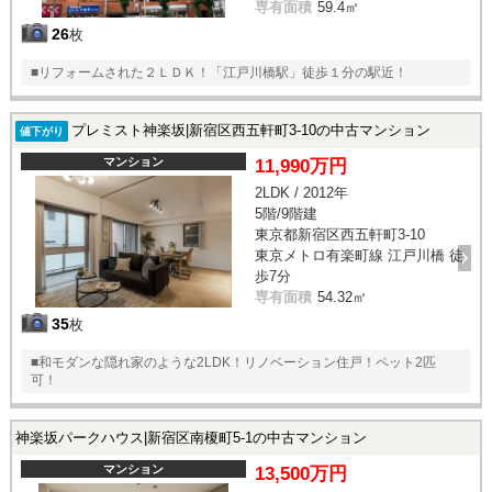
専有面積
59.4㎡
26
枚
■リフォームされた２ＬＤＫ！「江戸川橋駅」徒歩１分の駅近！
プレミスト神楽坂|新宿区西五軒町3-10の中古マンション
値下がり
マンション
11,990万円
2LDK / 2012年
5階/9階建
東京都新宿区西五軒町3-10
東京メトロ有楽町線 江戸川橋 徒
歩7分
専有面積
54.32㎡
35
枚
■和モダンな隠れ家のような2LDK！リノベーション住戸！ペット2匹
可！
神楽坂パークハウス|新宿区南榎町5-1の中古マンション
マンション
13,500万円