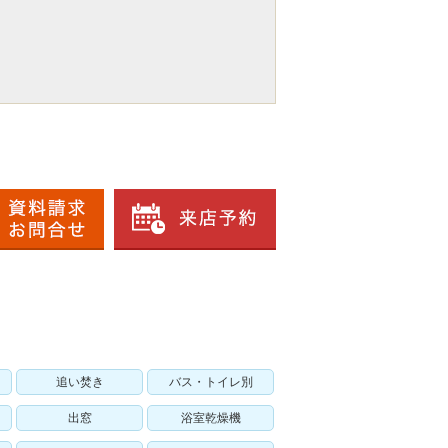
追い焚き
バス・トイレ別
出窓
浴室乾燥機