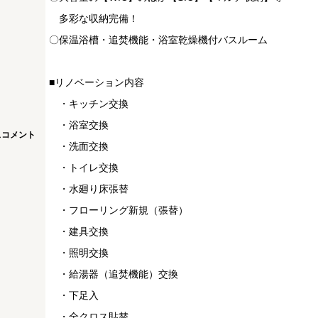
多彩な収納完備！
〇保温浴槽・追焚機能・浴室乾燥機付バスルーム
■リノベーション内容
・キッチン交換
・浴室交換
スコメント
・洗面交換
・トイレ交換
・水廻り床張替
・フローリング新規（張替）
・建具交換
・照明交換
・給湯器（追焚機能）交換
・下足入
・全クロス貼替