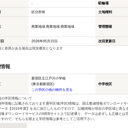
-
駐輪場
利
区分所有
土地権利
域
商業地域 商業地域 商業地域
管理態様
新日
2026年05月15日
次回更新日
報と差異がある場合は現況優先となります
情報
新宿区立江戸川小学校
区
(東京都新宿区)
中学校区
この学区の他の物件を見る
報の学区情報について
物件情報に記載されております通学区域(学区)情報は、国土数値情報ダウンロードサ
データ【2016年度】を元に加工したものですので、記載情報が現在の学区域と異な
情報ダウンロードサービスのWEBサイト上で記述通り、データは必ずしも正確とは言
ますので、そちらを踏まえ学区情報は参考としてご活用下さい。