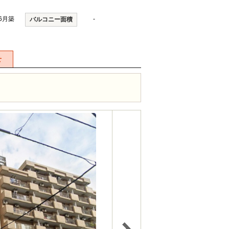
年6月築
-
バルコニー面積
せ