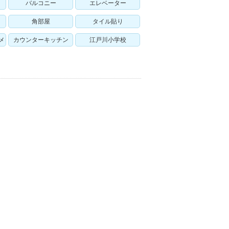
バルコニー
エレベーター
角部屋
タイル貼り
メ
カウンターキッチン
江戸川小学校