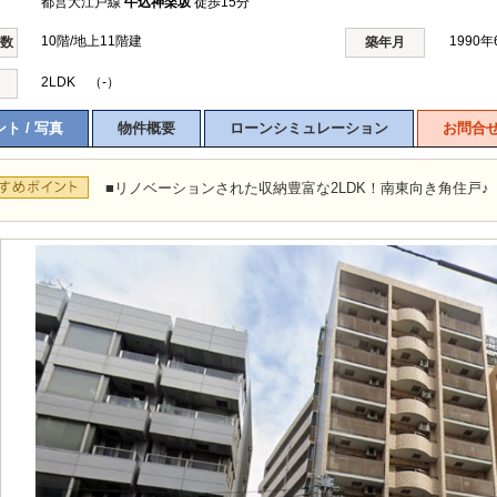
都営大江戸線
牛込神楽坂
徒歩15分
10階/地上11階建
1990
階数
築年月
2LDK （-）
ト / 写真
物件概要
ローンシミュレーション
お問合
■リノベーションされた収納豊富な2LDK！南東向き角住戸♪