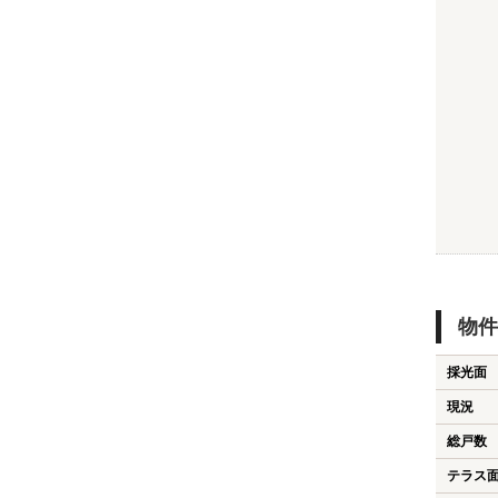
物件
採光面
現況
総戸数
テラス