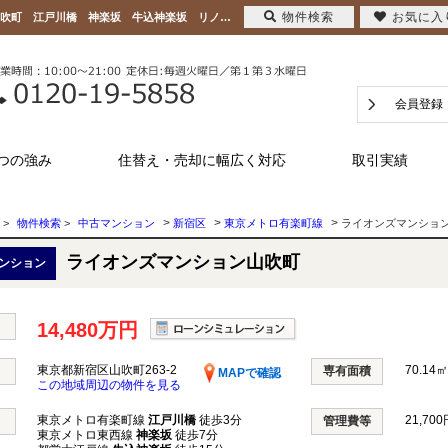
物件検索
お気に入
ライオンズマンション山吹町 東京都新宿区山吹町263-2｜14,480万円の中古マンション山吹町 江戸川橋 神楽坂 牛込神楽坂 リノベーション 南東｜日本新都市リアルタ株式会社
会員登録
つの強み
住替え・売却に幅広く対応
取引実績
>
>
>
>
物件検索
>
中古マンション
新宿区
東京メトロ有楽町線
ライオンズマンショ
ライオンズマンション山吹町
ンション
14,480万円
東京都新宿区山吹町263-2
70.14㎡
専有面積
MAPで確認
この地域周辺の物件を見る
東京メトロ有楽町線
江戸川橋
徒歩3分
21,700
管理費等
東京メトロ東西線
神楽坂
徒歩7分